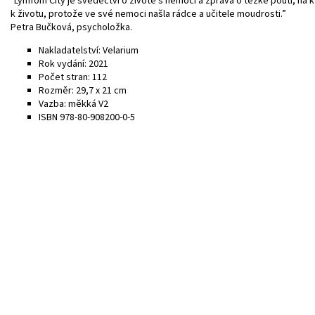
"Lymfom City je svědectví o životě s nemocí a zpráva o těžké pouti, na k
k životu, protože ve své nemoci našla rádce a učitele moudrosti.”
Petra Bučková, psycholožka.
Nakladatelství: Velarium
Rok vydání: 2021
Počet stran: 112
Rozměr: 29,7 x 21 cm
Vazba: měkká V2
ISBN 978-80-908200-0-5