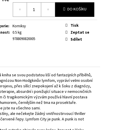
á
DO KOŠÍKU
Tisk
gorie
:
Komiksy
Zeptat se
nost
:
0.5 kg
9788090820005
Sdílet
kniha se svou podstatou liší od fantazijních příběhů,
 diagnózou Non-Hodgkinův lymfom, vypráví velmi osobní
ojevu, přes sílící znepokojení až k šoku z diagnózy,
oterapie, absurdní i ponižující situace v nemocničních
ím či tragikomickým výzvám používá hlavní postava
vá humorem, černějším než tma na prosektuře.
e jste na všechno sami.
tíny, ale nečekejte žádný vnitřnostirvoucí thriller
 červené řepy. Lymfom City je punk. A punk is not