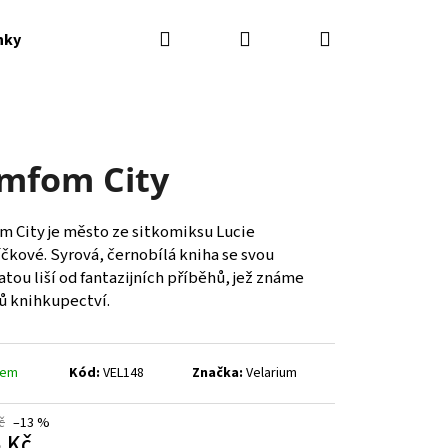
Hledat
Přihlášení
Nákupní
nky
Kontakty
košík
mfom City
m City je město ze sitkomiksu Lucie
čkové. Syrová, černobílá kniha se svou
tou liší od fantazijních příběhů, jež známe
ů knihkupectví.
dem
Kód:
VEL148
Značka:
Velarium
č
–13 %
 Kč