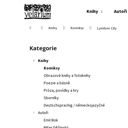
K
Přejít
na
o
Knihy
Autoři
obsah
Zpět
Zpět
š
do
do
í
Domů
Knihy
Komiksy
Lymfom City
k
obchodu
obchodu
P
o
Kategorie
Přeskočit
s
kategorie
t
Knihy
r
Komiksy
a
Obrazové knihy a fotoknihy
n
Poezie a básně
n
Próza, povídky a hry
í
Sborníky
p
Deutschsprachig / německojazyčné
a
Autoři
n
Emil Bok
e
Milan Děžinský