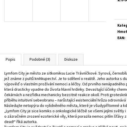
Měrn
cena:
Kate
Hmot
EAN
:
Popis
Podobné (3)
Diskuze
Lymfom City je město ze sitkomiksu Lucie Trávníčkové. Syrová, černobílá 
jež známe z pultů knihkupectví. Je to sdělení o realitě. Jeho autorka s
výpověď o vlastním prožívání nemoci a léčby. Od prvního nenápadného pr
která drasticky vpadne do života hlavní hrdinky. Devastující účinky chem
čekárnách a nezřídka mechanicky bezcitné reakce okolí. Proti groteskn
příběhu intuitivní sebeobranu – narůstající existenciální hrůzu odrovná
Následujte netopýra do vylidněného města, které je všudypřítomné a kd
„Lymfom City je sice komiks o onkologické léčbě se všemi jejími světly i s
o zázračném zrození ezoterické víly, která porazila nemoc pitím šťávy z
dead!“ říká autorka.