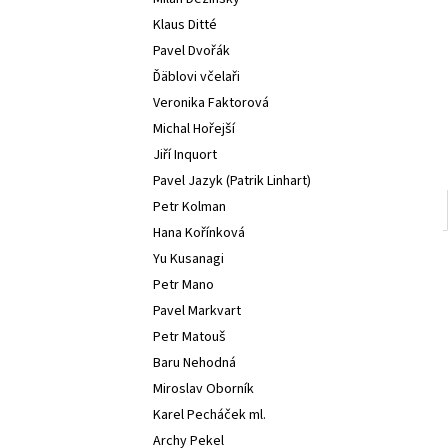
l
Klaus Ditté
Pavel Dvořák
Ďäblovi včelaři
Veronika Faktorová
Michal Hořejší
Jiří Inquort
Pavel Jazyk (Patrik Linhart)
Petr Kolman
Hana Kořínková
Yu Kusanagi
Petr Mano
Pavel Markvart
Petr Matouš
Baru Nehodná
Miroslav Oborník
Karel Pecháček ml.
Archy Pekel