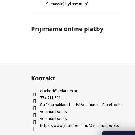
Šumavský bylinný merč
Přijímáme online platby
Z
á
Kontakt
p
a
obchod
@
velarium.art
t
774 711 531
í
Stránka nakladatelství Velarium na Facebooku
velariumbooks
velariumbooks
https://www.youtube.com/@velariumbooks