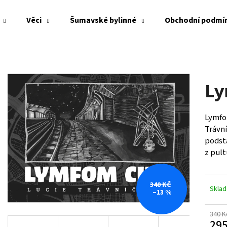
Věci
Šumavské bylinné
Obchodní podmí
Co potřebujete najít?
Ly
HLEDAT
Lymfo
Trávní
Doporučujeme
podsta
z pult
340 KČ
Skla
–13 %
340 K
295