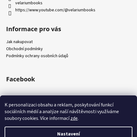
velariumbooks
https://www.youtube.com/@velariumbooks
Informace pro vás
Jak nakupovat
Obchodní podmínky
Podmínky ochrany osobních údajů
Facebook
K personalizaci obsahu a reklam, poskytování funkcí
sociálních médií a analýze naší návštěvnosti využíváme
Knihy über Grenze
Klaus Ditté Fine Photography
Festival Šumava Litera
Šumavskévíno.cz
soubory cookies. Více informací
zde
.
Nastavení