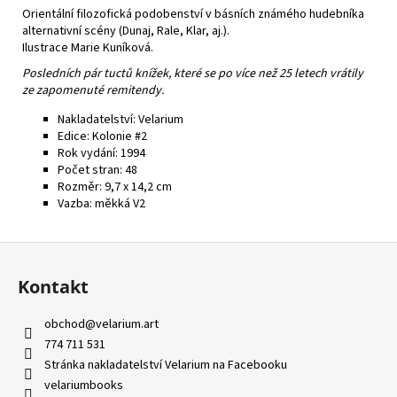
č
Orientální filozofická podobenství v básních známého hudebníka
u
alternativní scény (Dunaj, Rale, Klar, aj.).
j
Ilustrace Marie Kuníková.
e
Posledních pár tuctů knížek, které se po více než 25 letech vrátily
m
ze zapomenuté remitendy.
e
Nakladatelství: Velarium
Edice: Kolonie #2
Rok vydání: 1994
Počet stran: 48
Rozměr: 9,7 x 14,2 cm
Vazba: měkká V2
Z
á
Kontakt
p
a
obchod
@
velarium.art
t
774 711 531
í
Stránka nakladatelství Velarium na Facebooku
velariumbooks