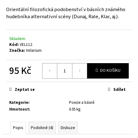
a
Orientální filozofická podobenství v básních známého
j
hudebníka alternativní scény (Dunaj, Rale, Klar, aj.).
í
t
?
Skladem
Kód:
VEL112
Značka:
Velarium
95 Kč
DO KOŠÍKU
HLEDAT
Měrná
cena:
Zeptat se
Sdílet
D
Kategorie
:
Poezie a básně
o
Hmotnost
:
0.05 kg
p
o
r
Popis
Podobné (4)
Diskuze
u