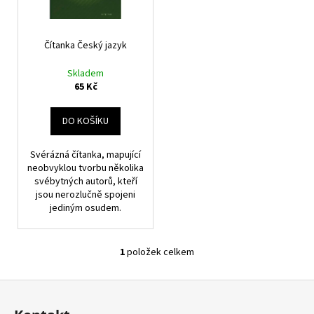
k
p
a
t
r
j
ů
o
Čítanka Český jazyk
í
d
t
Skladem
u
?
65 Kč
k
t
DO KOŠÍKU
ů
Svérázná čítanka, mapující
HLEDAT
neobvyklou tvorbu několika
svébytných autorů, kteří
jsou nerozlučně spojeni
jediným osudem.
D
o
p
1
položek celkem
O
o
v
r
Z
l
u
á
á