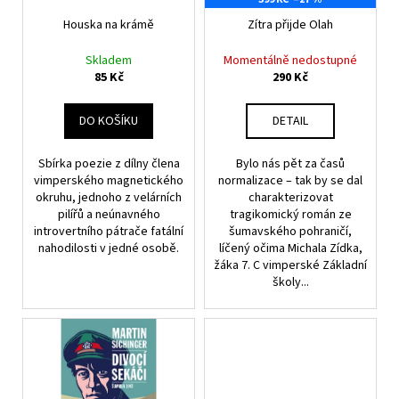
r
ů
a
o
Houska na krámě
Zítra přijde Olah
j
d
Skladem
Momentálně nedostupné
í
u
85 Kč
290 Kč
t
k
?
t
DO KOŠÍKU
DETAIL
ů
Sbírka poezie z dílny člena
Bylo nás pět za časů
vimperského magnetického
normalizace – tak by se dal
okruhu, jednoho z velárních
charakterizovat
HLEDAT
pilířů a neúnavného
tragikomický román ze
introvertního pátrače fatální
šumavského pohraničí,
nahodilosti v jedné osobě.
líčený očima Michala Zídka,
žáka 7. C vimperské Základní
D
školy...
o
p
o
r
u