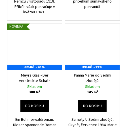
Němců v listopadu 1918.
příběhům šumavského
Příběh však pokračuje v
pohraničí.
květnu 1949...
NOVINKA
375 KČ
–20 %
398 KČ
–13 %
Meyrs Glas - Der
Panna Marie od Sedmi
versteckte Schatz
zlodějů
Skladem
Skladem
300 Kč
345 Kč
DO KOŠÍKU
DO KOŠÍKU
Ein Böhmerwaldroman.
Samoty U Sedmi zlodějů,
Dieser spannende Roman
Čkyně, červenec 1984. Marie