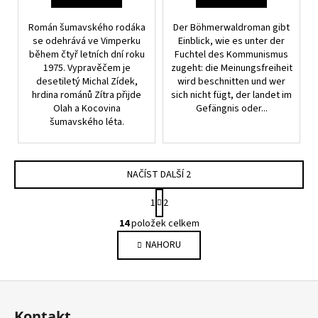
Román šumavského rodáka
Der Böhmerwaldroman gibt
se odehrává ve Vimperku
Einblick, wie es unter der
během čtyř letních dní roku
Fuchtel des Kommunismus
1975. Vypravěčem je
zugeht: die Meinungsfreiheit
desetiletý Michal Zídek,
wird beschnitten und wer
hrdina románů Zítra přijde
sich nicht fügt, der landet im
Olah a Kocovina
Gefängnis oder...
šumavského léta.
NAČÍST DALŠÍ 2
S
1
2
t
O
r
14
položek celkem
v
á
NAHORU
l
n
k
á
o
d
Z
v
a
á
á
c
Kontakt
n