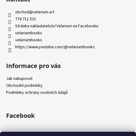
p
í
í
p
a
obchod
@
velarium.art
r
t
774 711 531
v
í
Stránka nakladatelství Velarium na Facebooku
k
velariumbooks
y
velariumbooks
v
https://www.youtube.com/@velariumbooks
ý
p
i
Informace pro vás
s
u
Jak nakupovat
Obchodní podmínky
Podmínky ochrany osobních údajů
Facebook