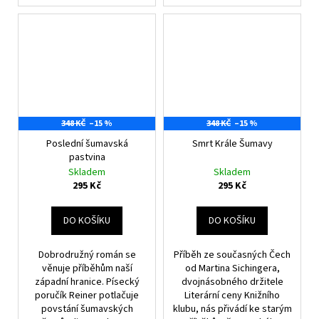
348 KČ
–15 %
348 KČ
–15 %
Poslední šumavská
Smrt Krále Šumavy
pastvina
Skladem
Skladem
295 Kč
295 Kč
DO KOŠÍKU
DO KOŠÍKU
Dobrodružný román se
Příběh ze současných Čech
věnuje příběhům naší
od Martina Sichingera,
západní hranice. Písecký
dvojnásobného držitele
poručík Reiner potlačuje
Literární ceny Knižního
povstání šumavských
klubu, nás přivádí ke starým