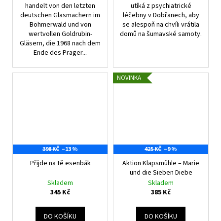
handelt von den letzten
utíká z psychiatrické
deutschen Glasmachern im
léčebny v Dobřanech, aby
Böhmerwald und von
se alespoň na chvíli vrátila
wertvollen Goldrubin-
domů na šumavské samoty.
Gläsern, die 1968 nach dem
Ende des Prager...
NOVINKA
398 KČ
–13 %
425 KČ
–9 %
Přijde na tě esenbák
Aktion Klapsmühle – Marie
und die Sieben Diebe
Skladem
Skladem
345 Kč
385 Kč
DO KOŠÍKU
DO KOŠÍKU