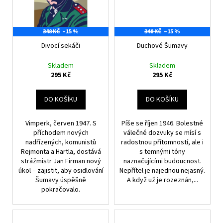
č
u
j
348 KČ
–15 %
348 KČ
–15 %
e
m
Divocí sekáči
Duchové Šumavy
e
Skladem
Skladem
295 Kč
295 Kč
DO KOŠÍKU
DO KOŠÍKU
Vimperk, červen 1947. S
Píše se říjen 1946. Bolestné
příchodem nových
válečné dozvuky se mísí s
nadřízených, komunistů
radostnou přítomností, ale i
Rejmonta a Hartla, dostává
s temnými tóny
strážmistr Jan Firman nový
naznačujícími budoucnost.
úkol – zajistit, aby osidlování
Nepřítel je najednou nejasný.
Šumavy úspěšně
A když už je rozeznán,...
pokračovalo.