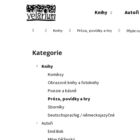
K
Přejít
na
o
Knihy
Autoři
obsah
Zpět
Zpět
š
do
do
í
Domů
Knihy
Próza, povídky a hry
Přijde n
k
obchodu
obchodu
P
o
Kategorie
Přeskočit
s
kategorie
t
Knihy
r
Komiksy
a
Obrazové knihy a fotoknihy
n
Poezie a básně
n
Próza, povídky a hry
í
Sborníky
p
Deutschsprachig / německojazyčné
a
Autoři
n
Emil Bok
e
Milan Děžinský