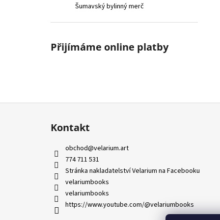
Šumavský bylinný merč
Přijímáme online platby
Z
á
Kontakt
p
a
obchod
@
velarium.art
t
774 711 531
í
Stránka nakladatelství Velarium na Facebooku
velariumbooks
velariumbooks
https://www.youtube.com/@velariumbooks