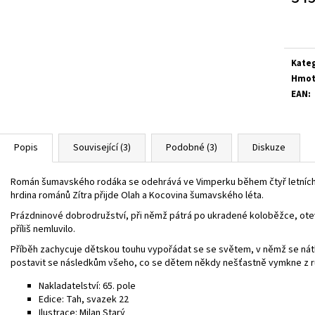
Měrn
cena:
Kate
Hmot
EAN
:
Popis
Související (3)
Podobné (3)
Diskuze
Román šumavského rodáka se odehrává ve Vimperku během čtyř letních d
hrdina románů Zítra přijde Olah a Kocovina šumavského léta.
Prázdninové dobrodružství, při němž pátrá po ukradené koloběžce, oteví
příliš nemluvilo.
Příběh zachycuje dětskou touhu vypořádat se se světem, v němž se nát
postavit se následkům všeho, co se dětem někdy nešťastně vymkne z r
Nakladatelství: 65. pole
Edice: Tah, svazek 22
Ilustrace: Milan Starý