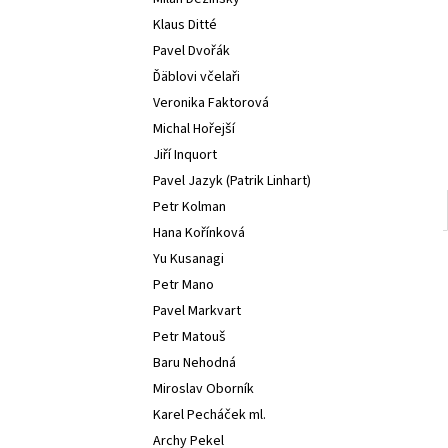
l
Klaus Ditté
Pavel Dvořák
Ďäblovi včelaři
Veronika Faktorová
Michal Hořejší
Jiří Inquort
Pavel Jazyk (Patrik Linhart)
Petr Kolman
Hana Kořínková
Yu Kusanagi
Petr Mano
Pavel Markvart
Petr Matouš
Baru Nehodná
Miroslav Oborník
Karel Pecháček ml.
Archy Pekel