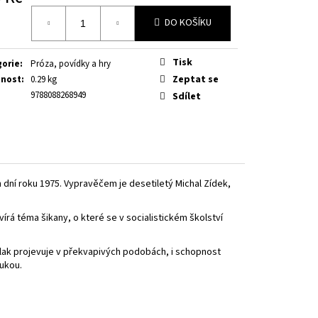
á
DO KOŠÍKU
Tisk
gorie
:
Próza, povídky a hry
Zeptat se
nost
:
0.29 kg
9788088268949
Sdílet
ní roku 1975. Vypravěčem je desetiletý Michal Zídek,
rá téma šikany, o které se v socialistickém školství
lak projevuje v překvapivých podobách, i schopnost
ukou.