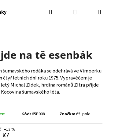
Hledat
Přihlášení
Nákupní
nky
Kontakty
košík
ijde na tě esenbák
 šumavského rodáka se odehrává ve Vimperku
 čtyř letních dní roku 1975. Vypravěčem je
letý Michal Zídek, hrdina románů Zítra přijde
a Kocovina šumavského léta.
dem
Kód:
65P008
Značka:
65. pole
č
–13 %
 Kč