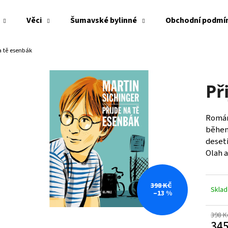
Věci
Šumavské bylinné
Obchodní podmí
a tě esenbák
Co potřebujete najít?
Př
HLEDAT
Román
během
Doporučujeme
deseti
Olah 
398 KČ
Skla
–13 %
398 K
345