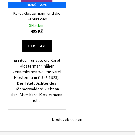
d
r
700 KČ
–29 %
a
u
o
j
Karel Klostermann und die
k
Geburt des
d
í
Böhmerwaldes
Skladem
t
u
t
495 Kč
ů
k
?
t
DO KOŠÍKU
ů
Ein Buch für alle, die Karel
Klostermann näher
HLEDAT
kennenlernen wollen! Karel
Klostermann (1848-1923).
Der Titel „Dichter des
Böhmerwaldes“ klebt an
ihm. Aber Karel Klostermann
D
ist...
o
p
o
1
položek celkem
O
r
v
u