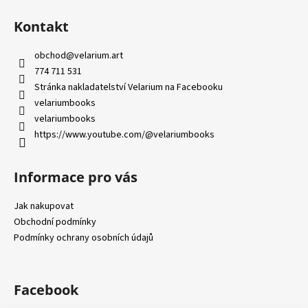
Z
l
č
á
á
u
Kontakt
d
j
p
a
e
a
obchod
@
velarium.art
c
m
t
774 711 531
í
e
í
Stránka nakladatelství Velarium na Facebooku
p
velariumbooks
r
velariumbooks
v
https://www.youtube.com/@velariumbooks
k
y
v
Informace pro vás
ý
p
Jak nakupovat
i
Obchodní podmínky
s
Podmínky ochrany osobních údajů
u
Facebook